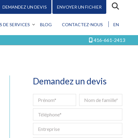
DEMANDEZ UN DEVIS
ENVOYER UN FICHIER
R
S DE SERVICES
BLOG
CONTACTEZ-NOUS
EN
CEPTION
416-661-2413
MOTION
KETING
ÉRIQUE
S LES SERVICES
Demandez un devis
Conception
Promotion
Marketing