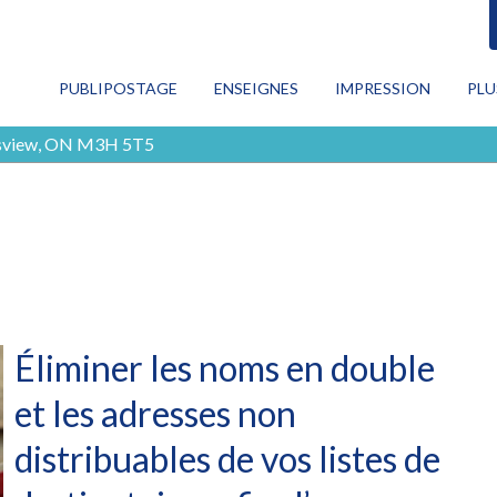
RECHERCHE
PUBLIPOSTAGE
ENSEIGNES
IMPRESSION
PLU
CON
wnsview, ON M3H 5T5
Publipostage
PRO
MAR
Enseignes
NUM
TOU
Impression
Plus de services
Éliminer les noms en double
Blog
et les adresses non
Contactez-nous
distribuables de vos listes de
EN