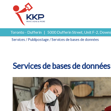
Toronto - Dufferin
|
5000 Dufferin Street, Unit F-2, Do
Services
/
Publipostage
/ Services de bases de données
Services de bases de données