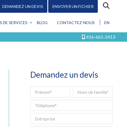
DEMANDEZ UN DEVIS
ENVOYER UN FICHIER
R
S DE SERVICES
BLOG
CONTACTEZ-NOUS
EN
CEPTION
416-661-2413
MOTION
KETING
ÉRIQUE
S LES SERVICES
Demandez un devis
Conception
Promotion
Marketing