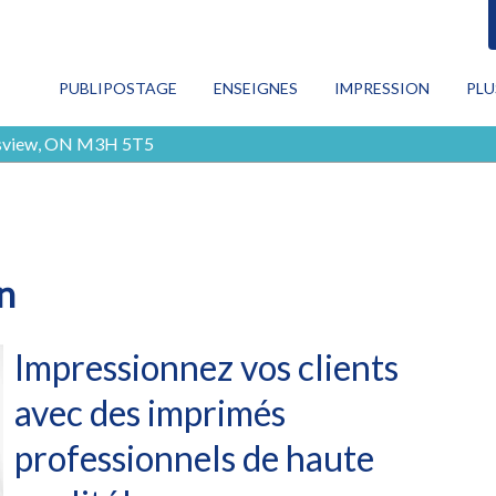
RECHERCHE
PUBLIPOSTAGE
ENSEIGNES
IMPRESSION
PLU
CON
wnsview, ON M3H 5T5
Publipostage
PRO
MAR
Enseignes
NUM
TOU
Impression
on
Plus de services
Impressionnez vos clients
Blog
avec des imprimés
Contactez-nous
professionnels de haute
EN