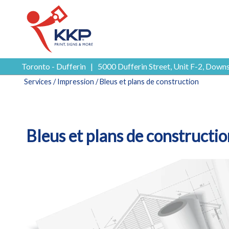
Toronto - Dufferin
|
5000 Dufferin Street, Unit F-2, Do
Services
/
Impression
/ Bleus et plans de construction
Bleus et plans de constructi