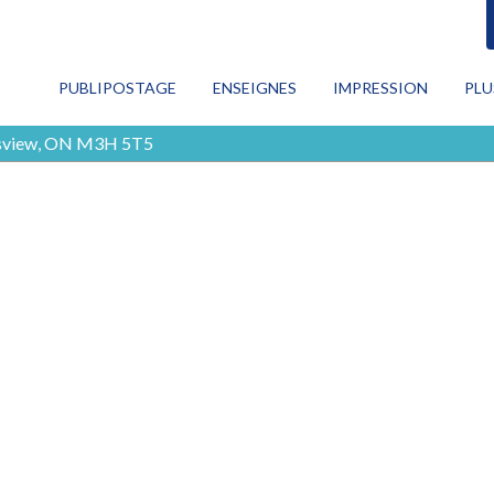
RECHERCHE
PUBLIPOSTAGE
ENSEIGNES
IMPRESSION
PLU
CON
wnsview, ON M3H 5T5
Publipostage
PRO
MAR
Enseignes
NUM
TOU
Impression
Plus de services
Blog
Contactez-nous
EN