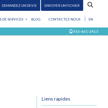
DEMANDEZ UN DEVIS
ENVOYER UN FICHIER
R
S DE SERVICES
BLOG
CONTACTEZ-NOUS
EN
CEPTION
416-661-2413
MOTION
KETING
ÉRIQUE
S LES SERVICES
Conception
Promotion
Liens rapides
Marketing